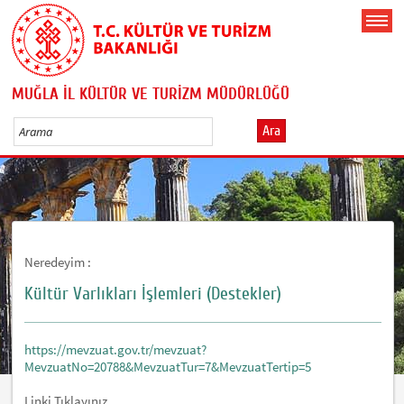
MUĞLA İL KÜLTÜR VE TURİZM MÜDÜRLÜĞÜ
Ara
Neredeyim :
Kültür Varlıkları İşlemleri (Destekler)
https://mevzuat.gov.tr/mevzuat?
MevzuatNo=20788&MevzuatTur=7&MevzuatTertip=5
Linki Tıklayınız...