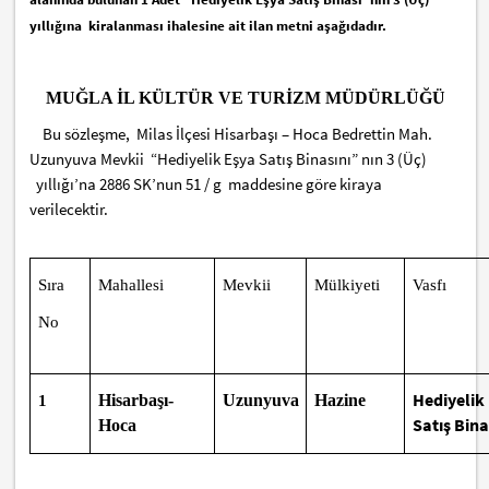
yıllığına kiralanması ihalesine ait ilan metni aşağıdadır.
MUĞLA İL KÜLTÜR VE TURİZM MÜDÜRLÜĞÜ
Bu sözleşme,
Milas İlçesi Hisarbaşı – Hoca Bedrettin Mah.
Uzunyuva Mevkii “Hediyelik Eşya Satış Binasını” nın 3 (Üç)
yıllığı’na 2886 SK’nun 51 / g maddesine göre kiraya
verilecektir.
Sıra
Mahallesi
Mevkii
Mülkiyeti
Vasfı
No
Hediyelik
Hisarbaşı-
Uzunyuva
Hazine
1
Satış Bina
Hoca