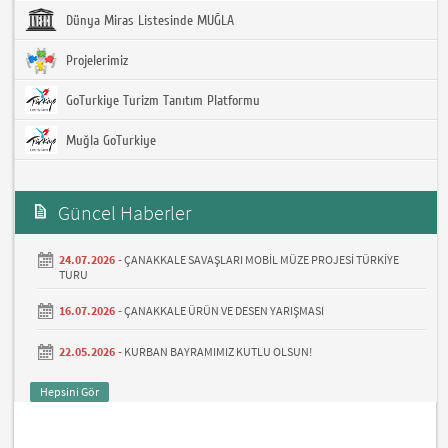
Dünya Miras Listesinde MUĞLA
Projelerimiz
GoTurkiye Turizm Tanıtım Platformu
Muğla GoTurkiye
Güncel Haberler
24.07.2026 -
ÇANAKKALE SAVAŞLARI MOBİL MÜZE PROJESİ TÜRKİYE
TURU
16.07.2026 -
ÇANAKKALE ÜRÜN VE DESEN YARIŞMASI
22.05.2026 -
KURBAN BAYRAMIMIZ KUTLU OLSUN!
Hepsini Gör