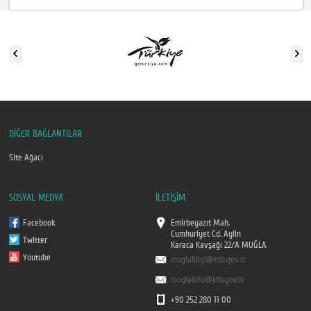
DİĞER BAĞLANTILAR
Site Ağacı
SOSYAL MEDYA
İLETİŞİM
Facebook
Emirbeyazıt Mah.
Cumhuriyet Cd. Aylin
Twitter
Karaca Kavşağı 22/A MUĞLA
Youtube
muglabilgi@ktb.gov.tr
muglainfo@ktb.gov.tr
+90 252 280 11 00