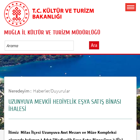
MUĞLA İL KÜLTÜR VE TURİZM MÜDÜRLÜĞÜ
Ara
Neredeyim :
Haberler/Duyurular
UZUNYUVA MEVKİİ HEDİYELİK EŞYA SATIŞ BİNASI
İHALESİ
İlimiz Milas İlçesi Uzunyuva Anıt Mezarı ve Müze Kompleksi
alanında bulunan 1 Adet "Hediyelik Eşya Satış Binası"nın 3 (Üç)