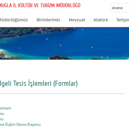
MUĞLA İL KÜLTÜR VE TURİZM MÜDÜRLÜĞÜ
Müdürlüğümüz
Birimlerimiz
Mevzuat
Atatürk
İletiş
eli Tesis İşlemleri (Formlar)
kümanı
rmu
rmu
ine İlişkin Devre Raporu