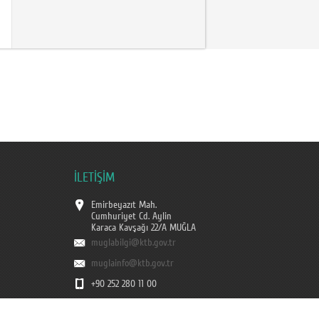
İLETİŞİM
Emirbeyazıt Mah.
Cumhuriyet Cd. Aylin
Karaca Kavşağı 22/A MUĞLA
muglabilgi@ktb.gov.tr
muglainfo@ktb.gov.tr
+90 252 280 11 00