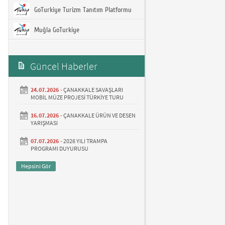
GoTurkiye Turizm Tanıtım Platformu
Muğla GoTurkiye
Güncel Haberler
24.07.2026 -
ÇANAKKALE SAVAŞLARI
MOBİL MÜZE PROJESİ TÜRKİYE TURU
16.07.2026 -
ÇANAKKALE ÜRÜN VE DESEN
YARIŞMASI
07.07.2026 -
2026 YILI TRAMPA
PROGRAMI DUYURUSU
Hepsini Gör