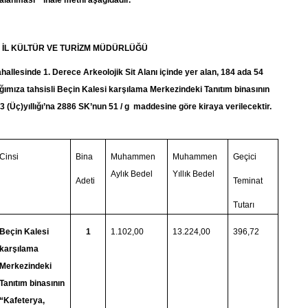
ralanması" ihale metni aşağıdadır.
 İL KÜLTÜR VE TURİZM MÜDÜRLÜĞÜ
ahallesinde 1. Derece Arkeolojik Sit Alanı içinde yer alan, 184 ada 54
lığımıza tahsisli Beçin Kalesi karşılama Merkezindeki Tanıtım binasının
3 (Üç)
yıllığı’na 2886 SK’nun 51 / g maddesine göre kiraya verilecektir.
Cinsi
Bina
Muhammen
Muhammen
Geçici
Aylık Bedel
Yıllık Bedel
Adeti
Teminat
Tutarı
Beçin Kalesi
1
1.102,00
13.224,00
396,72
karşılama
Merkezindeki
Tanıtım binasının
“Kafeterya,