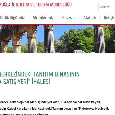
MUĞLA İL KÜLTÜR VE TURİZM MÜDÜRLÜĞÜ
Müdürlüğümüz
Birimlerimiz
Mevzuat
Atatürk
İletiş
ERKEZİNDEKİ TANITIM BİNASININ
 SATIŞ YERİ" İHALESİ
Derece Arkeolojik Sit Alanı içinde yer
alan, 184 ada 54 parselde kayıtlı,
Beçin Kalesi
karşılama Merkezindeki Tanıtım binasının "Kafeterya, Hediyelik