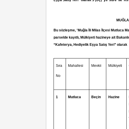
Eşya Satış Yeri" olarak 3
(Üç) yıl süre ile Ki
MUĞLA
Bu sözleşme,
“
Muğla İli Milas İlçesi Mutluca M
parselde kayıtlı, Mülkiyeti hazineye ait Bakan
“Kafeterya, Hediyelik Eşya Satış Yeri” olarak 
(a,
Sıra
Mahallesi
Mevkii
Mülkiyeti
No
1
Mutluca
Beçin
Hazine