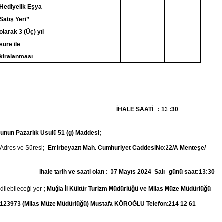
Hediyelik Eşya
Satış Yeri”
olarak 3 (Üç) yıl
süre ile
kiralanması
s 2024 Salı İHALE SAATİ : 13 :30
nunun Pazarlık Usulü 51 (g) Maddesi;
 Adres ve Süresi
; Emirbeyazıt Mah. Cumhuriyet CaddesiNo:22/A Menteşe/
lan : 07 Mayıs 2024 Salı günü saat:13:30
dilebileceği yer
; Muğla İl Kültür Turizm Müdürlüğü ve Milas Müze Müdürlüğü
5123973 (Milas Müze Müdürlüğü) Mustafa KÖROĞLU Telefon:214 12 61