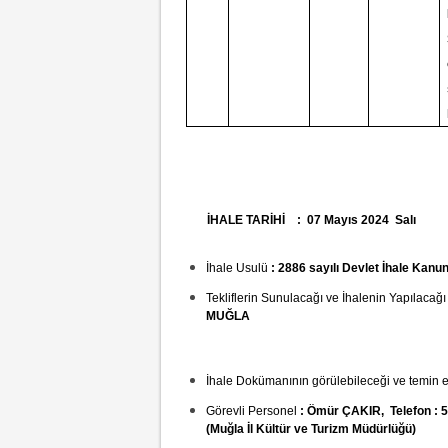
İHALE TARİHİ : 07 Mayı
İhale Usulü
: 2886 sayılı Devlet İhale Kanu
Tekliflerin Sunulacağı ve İhalenin Yapılacağı
MUĞLA
ihale tarih ve saati o
İhale Dokümanının görülebileceği ve temin e
Görevli Personel
: Ömür ÇAKIR, Telefon : 
(Muğla İl Kültür ve Turizm Müdürlüğü)