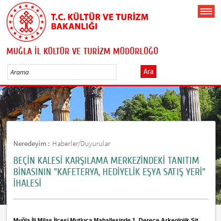
MUĞLA İL KÜLTÜR VE TURİZM MÜDÜRLÜĞÜ
Ara
Neredeyim :
Haberler/Duyurular
BEÇİN KALESİ KARŞILAMA MERKEZİNDEKİ TANITIM
BİNASININ "KAFETERYA, HEDİYELİK EŞYA SATIŞ YERİ"
İHALESİ
Muğla İli Milas İlçesi Mutluca Mahallesinde 1. Derece Arkeolojik Sit