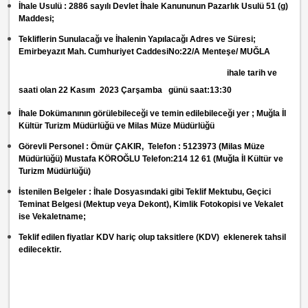
İhale Usulü
: 2886 sayılı Devlet İhale Kanununun Pazarlık Usulü 51 (g)
Maddesi;
Tekliflerin Sunulacağı ve İhalenin Yapılacağı Adres ve Süresi
;
Emirbeyazıt Mah. Cumhuriyet CaddesiNo:22/A Menteşe/ MUĞLA
ihale tarih ve
saati olan 22 Kasım 2023 Çarşamba günü saat:13:30
İhale Dokümanının görülebileceği ve temin edilebileceği yer
; Muğla İl
Kültür Turizm Müdürlüğü ve Milas Müze Müdürlüğü
Görevli Personel
: Ömür ÇAKIR, Telefon : 5123973 (Milas Müze
Müdürlüğü) Mustafa KÖROĞLU Telefon:214 12 61 (Muğla İl Kültür ve
Turizm Müdürlüğü)
İstenilen Belgeler
: İhale Dosyasındaki gibi Teklif Mektubu, Geçici
Teminat Belgesi (Mektup veya Dekont), Kimlik Fotokopisi ve Vekalet
ise Vekaletname;
Teklif edilen fiyatlar KDV hariç olup taksitlere (KDV) eklenerek tahsil
edilecektir.