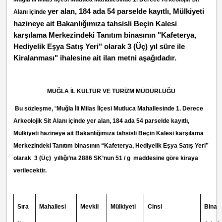
yer alan, 184 ada 54 parselde kayıtlı, Mülkiyeti
Alanı içinde
hazineye ait Bakanlığımıza tahsisli Beçin
Kalesi
karşılama Merkezindeki Tanıtım binasının "Kafeterya,
Hediyelik Eşya Satış Yeri"
olarak 3 (Üç) yıl süre ile
Kiralanması" ihalesine ait ilan metni
aşağıdadır.
MUĞLA İL KÜLTÜR VE TURİZM MÜDÜRLÜĞÜ
Bu sözleşme,
“
Muğla İli Milas İlçesi Mutluca Mahallesinde 1. Derece
Arkeolojik Sit Alanı içinde yer alan, 184 ada 54 parselde kayıtlı,
(a,
Mülkiyeti hazineye ait Bakanlığımıza tahsisli Beçin Kalesi karşılama
Merkezindeki Tanıtım binasının “Kafeterya, Hediyelik Eşya Satış Yeri”
olarak 3 (Üç)
yıllığı’na 2886 SK’nun 51 / g maddesine göre kiraya
verilecektir.
Sıra
Mahallesi
Mevkii
Mülkiyeti
Cinsi
Bina