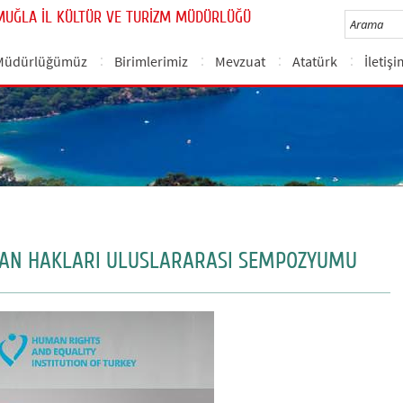
MUĞLA İL KÜLTÜR VE TURİZM MÜDÜRLÜĞÜ
Müdürlüğümüz
Birimlerimiz
Mevzuat
Atatürk
İletiş
SAN HAKLARI ULUSLARARASI SEMPOZYUMU