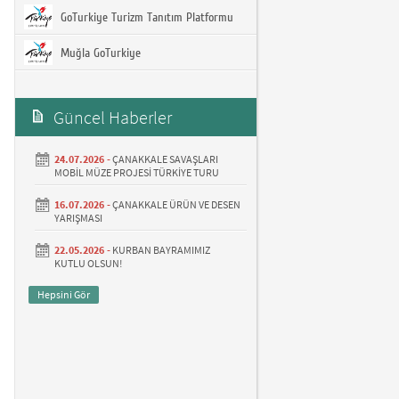
GoTurkiye Turizm Tanıtım Platformu
Muğla GoTurkiye
Güncel Haberler
24.07.2026 -
ÇANAKKALE SAVAŞLARI
MOBİL MÜZE PROJESİ TÜRKİYE TURU
16.07.2026 -
ÇANAKKALE ÜRÜN VE DESEN
YARIŞMASI
22.05.2026 -
KURBAN BAYRAMIMIZ
KUTLU OLSUN!
Hepsini Gör