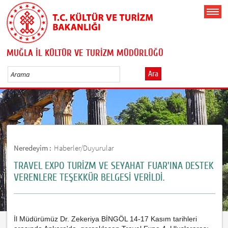
MUĞLA İL KÜLTÜR VE TURİZM MÜDÜRLÜĞÜ
Ara
Neredeyim :
Haberler/Duyurular
TRAVEL EXPO TURİZM VE SEYAHAT FUAR'INA DESTEK
VERENLERE TEŞEKKÜR BELGESİ VERİLDİ.
İl Müdürümüz Dr. Zekeriya BİNGÖL 14-17 Kasım tarihleri