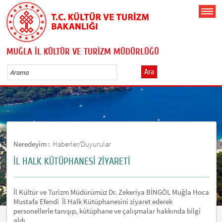
MUĞLA İL KÜLTÜR VE TURİZM MÜDÜRLÜĞÜ
Ara
Neredeyim :
Haberler/Duyurular
İL HALK KÜTÜPHANESİ ZİYARETİ
İl Kültür ve Turizm Müdürümüz Dr. Zekeriya BİNGÖL Muğla Hoca
Mustafa Efendi İl Halk Kütüphanesini ziyaret ederek
personellerle tanışıp, kütüphane ve çalışmalar hakkında bilgi
aldı.