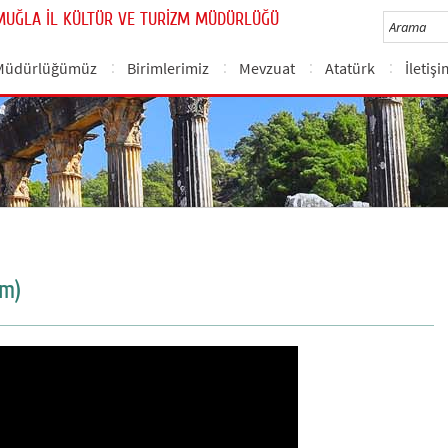
MUĞLA İL KÜLTÜR VE TURİZM MÜDÜRLÜĞÜ
Müdürlüğümüz
Birimlerimiz
Mevzuat
Atatürk
İletiş
um)