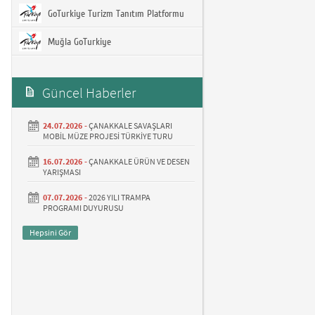
GoTurkiye Turizm Tanıtım Platformu
Muğla GoTurkiye
Güncel Haberler
24.07.2026 -
ÇANAKKALE SAVAŞLARI
MOBİL MÜZE PROJESİ TÜRKİYE TURU
16.07.2026 -
ÇANAKKALE ÜRÜN VE DESEN
YARIŞMASI
07.07.2026 -
2026 YILI TRAMPA
PROGRAMI DUYURUSU
Hepsini Gör