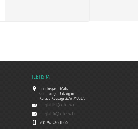
İLETİŞİM
Emirbeyazıt Mah.
Cumhuriyet Cd. Aylin
Karaca Kavşağı 22/A MUĞLA
muglabilgi@ktb.gov.tr
muglainfo@ktb.gov.tr
+90 252 280 11 00